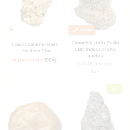
Novità
Cannabis Light Zushi
Cream Caramel Hash
CBD Indoor di alta
- Hashish Cbd
qualità
:
€6/g
A partire da
Prezzo scontato
€10,00
(€10,00/g)
5.0