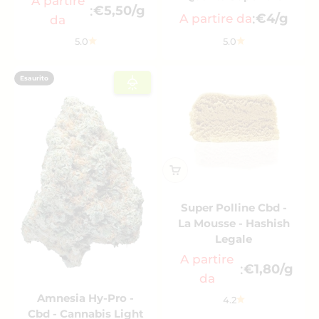
A partire
:
€5,50/g
:
€4/g
A partire da
da
5.0
5.0
Esaurito
Super Polline Cbd -
La Mousse - Hashish
Legale
A partire
:
€1,80/g
da
Amnesia Hy-Pro -
4.2
Cbd - Cannabis Light