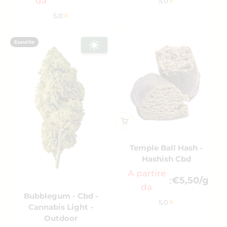
da
5.0
5.0
Esaurito
Temple Ball Hash -
Hashish Cbd
A partire
:
€5,50/g
da
Bubblegum - Cbd -
5.0
Cannabis Light -
Outdoor