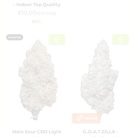
- Indoor Top Quality
Prezzo scontato
€10,00
(€10,00/g)
5.0
Esaurito
Novità
Mela Sour CBD Light
G.O.A.T.ZILLA -