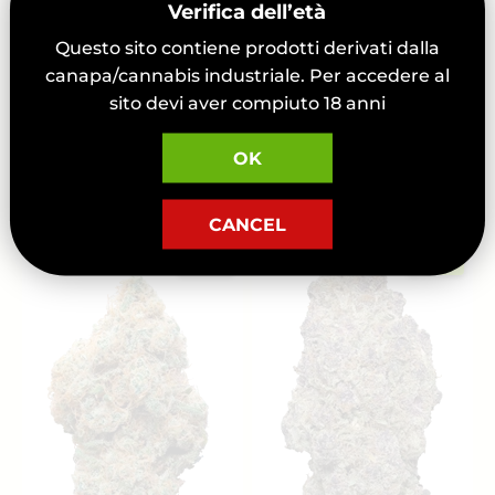
Verifica dell’età
Novità
Hashish Caramello
Questo sito contiene prodotti derivati dalla
con Alto Contenuto
canapa/cannabis industriale. Per accedere al
Amnesia Haze CBD -
di CBD Filtrato
Cannabis Legale
sito devi aver compiuto 18 anni
A partire
:
€5,60/g
Outdoor di Qualità
da
:
€2/g
A partire da
OK
5.0
5.0
CANCEL
Esaurito