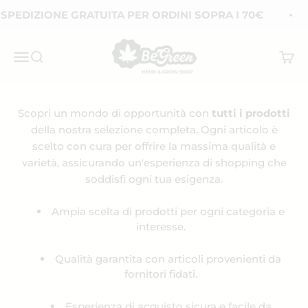
Vai al contenuto
DIZIONE GRATUITA PER ORDINI SOPRA I 70€
S
BeGreen CBD
Apri il menu di navigazione
Mostra il menu di ricerca
Mostra
Scopri un mondo di opportunità con
tutti i prodotti
della nostra selezione completa. Ogni articolo è
scelto con cura per offrire la massima qualità e
varietà, assicurando un'esperienza di shopping che
soddisfi ogni tua esigenza.
Ampia scelta di prodotti per ogni categoria e
interesse.
Qualità garantita con articoli provenienti da
fornitori fidati.
Esperienza di acquisto sicura e facile da