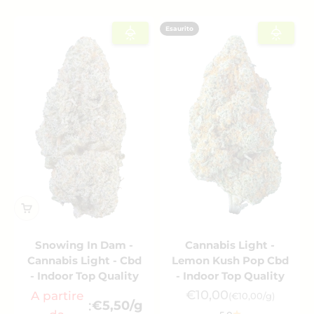
Esaurito
Snowing In Dam -
Cannabis Light -
Cannabis Light - Cbd
Lemon Kush Pop Cbd
- Indoor Top Quality
- Indoor Top Quality
Prezzo scontato
€10,00
A partire
(€10,00/g)
:
€5,50/g