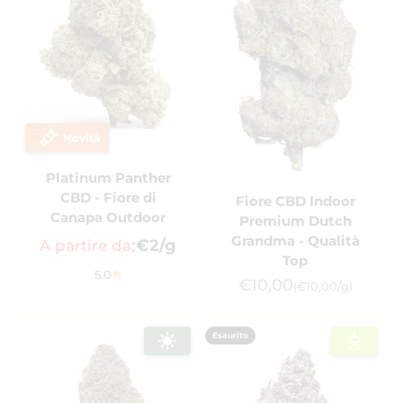
Novità
Platinum Panther
CBD - Fiore di
Fiore CBD Indoor
Canapa Outdoor
Premium Dutch
Grandma - Qualità
:
€2/g
A partire da
Top
5.0
Prezzo scontato
€10,00
(€10,00/g)
Esaurito