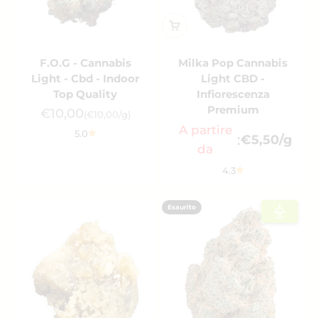
F.O.G - Cannabis
Milka Pop Cannabis
Light - Cbd - Indoor
Light CBD -
Top Quality
Infiorescenza
Premium
Prezzo scontato
€10,00
(€10,00/g)
A partire
5.0
:
€5,50/g
da
4.3
Esaurito