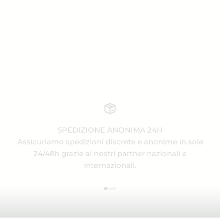
SPEDIZIONE ANONIMA 24H
Assicuriamo spedizioni discrete e anonime in sole
24/48h grazie ai nostri partner nazionali e
internazionali.
Vai all'articolo 1
Vai all'articolo 2
Vai all'articolo 3
Vai all'articolo 4