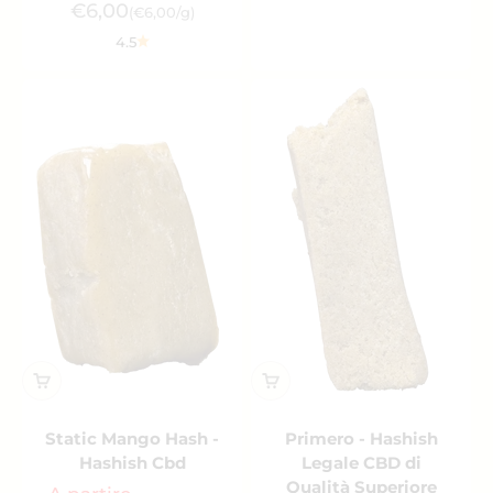
Prezzo scontato
€6,00
(€6,00/g)
4.5
Static Mango Hash -
Primero - Hashish
Hashish Cbd
Legale CBD di
Qualità Superiore