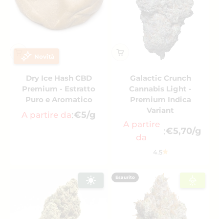
Novità
Dry Ice Hash CBD
Galactic Crunch
Premium - Estratto
Cannabis Light -
Puro e Aromatico
Premium Indica
Variant
:
€5/g
A partire da
A partire
:
€5,70/g
da
4.5
Esaurito