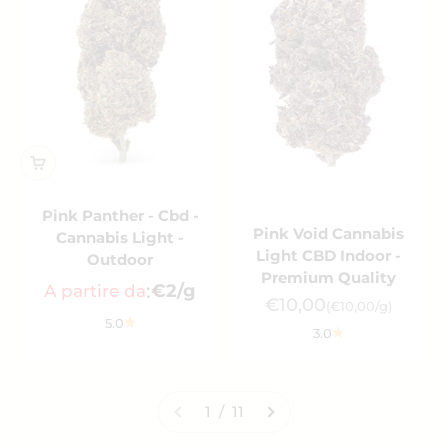
Pink Panther - Cbd -
Pink Void Cannabis
Cannabis Light -
Light CBD Indoor -
Outdoor
Premium Quality
:
€2/g
A partire da
Prezzo scontato
€10,00
(€10,00/g)
5.0
3.0
1 / 11