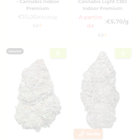
- Cannabis Indoor
Cannabis Light CBD
Premium
Indoor Premium
Prezzo scontato
€10,00
A partire
(€10,00/g)
:
€5,70/g
da
5.0
5.0
Esaurito
Novità