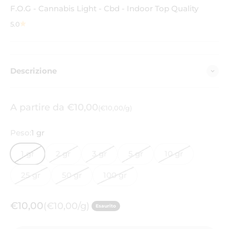
F.O.G - Cannabis Light - Cbd - Indoor Top Quality
5.0
Descrizione
Prezzo scontato
A partire da €10,00
(€10,00/g)
Peso:
1 gr
1 gr
2 gr
3 gr
5 gr
10 gr
25 gr
50 gr
100 gr
Prezzo scontato
€10,00
(€10,00/g)
Esaurito