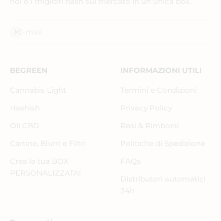
noi o i migliori hash sul mercato in un unica box.
Iscriviti alla newsletter
E-mail
BEGREEN
INFORMAZIONI UTILI
Cannabis Light
Termini e Condizioni
Hashish
Privacy Policy
Oli CBD
Resi & Rimborsi
Cartine, Blunt e Filtri
Politiche di Spedizione
Crea la tua BOX
FAQs
PERSONALIZZATA!
Distributori automatici
24h