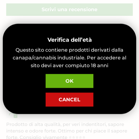
Scrivi una recensione
Sort by
Verifica dell’età
02/15/2026
Questo sito contiene prodotti derivati dalla
canapa/cannabis industriale. Per accedere al
Alessandro Cancelli
sito devi aver compiuto 18 anni
Ciao ragazzi qualità TOP davvero veramente buona
complimenti ha Beegreen..🤙🤙🤙
OK
CANCEL
10/27/2025
Gennaro
Prodotto di alta qualità, per veri indentitori, sapore
intenso e odore forte. Ottimo per chi piace il sapore
forte. Consiglio vivamente ⭐⭐⭐⭐⭐