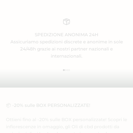
SPEDIZIONE ANONIMA 24H
Assicuriamo spedizioni discrete e anonime in sole
24/48h grazie ai nostri partner nazionali e
internazionali.
Vai all'articolo 1
Vai all'articolo 2
Vai all'articolo 3
Vai all'articolo 4
📦 -20% sulle BOX PERSONALIZZATE!
Ottieni fino al -20% sulle BOX personalizzate! Scopri le
infiorescenze in omaggio, gli Oli di cbd prodotti da