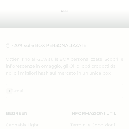
Vai all'articolo 1
Vai all'articolo 2
Vai all'articolo 3
Vai all'articolo 4
📦 -20% sulle BOX PERSONALIZZATE!
Ottieni fino al -20% sulle BOX personalizzate! Scopri le
infiorescenze in omaggio, gli Oli di cbd prodotti da
noi o i migliori hash sul mercato in un unica box.
Iscriviti alla newsletter
E-mail
BEGREEN
INFORMAZIONI UTILI
Cannabis Light
Termini e Condizioni