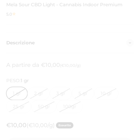
Mela Sour CBD Light - Cannabis Indoor Premium
5.0
Descrizione
Prezzo scontato
A partire da €10,00
(€10,00/g)
PESO:
1 gr
1 gr
2 gr
3 gr
5 gr
10 gr
25 gr
50 gr
100gr
Prezzo scontato
€10,00
(€10,00/g)
Esaurito