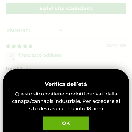
Scrivi una recensione
Sort by
03/25/2025
Francesco addesse
top del top
il top dell qualità erba legale affascinante
Verifica dell’età
Questo sito contiene prodotti derivati dalla
01/15/2025
canapa/cannabis industriale. Per accedere al
Davide Meazzi
sito devi aver compiuto 18 anni
Davvero TOP
OK
Fumata molto saporita e fresca