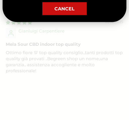
Mi è piaciuta molto
CANCEL
01/02/2025
Gianluigi Carpentiere
Mela Sour CBD indoor top quality
Ottimo fiore 💯 top quality consiglio..tanti prodotti top
quality già provati ..Begreen shop un nome,una
garanzia.. assistenza accogliente e molto
professionale!