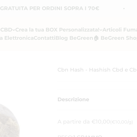
UITA PER ORDINI SOPRA I 70€
i CBD
Crea la tua BOX Personalizzata!
Articoli Fum
a Elettronica
Contatti
Blog BeGreen
🏠 BeGreen Sho
Cbn Hash - Hashish Cbd e C
Descrizione
Prezzo scontato
A partire da €10,00
(€10,00/g)