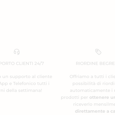
ORTO CLIENTI 24/7
RIORDINE BEGR
 un supporto al cliente
Offriamo a tutti i cli
p e Telefonico tutti i
possibilità di riord
rni della settimana!
automaticamente i 
prodotti per
ottenere u
riceverlo mensilm
direttamente a ca