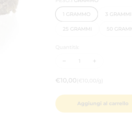
PESO:
1 GRAMMO
1 GRAMMO
3 GRAMMI
25 GRAMMI
50 GRAM
Quantità:
Prezzo scontato
€10,00
(€10,00/g)
Aggiungi al carrello