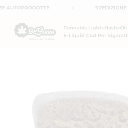
Vai al contenuto
AUTOPRODOTTE
SPEDIZIONE GRAT
BeGreen CBD
Cannabis Light
Hash
Ol
E-Liquid Cbd Per Sigarett