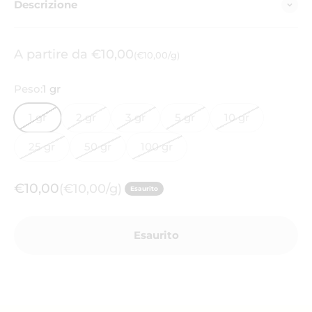
Descrizione
Prezzo scontato
A partire da €10,00
(€10,00/g)
Peso:
1 gr
1 gr
2 gr
3 gr
5 gr
10 gr
25 gr
50 gr
100 gr
Prezzo scontato
€10,00
(€10,00/g)
Esaurito
Esaurito