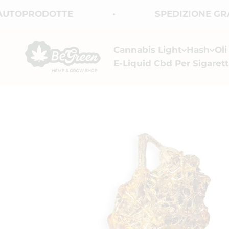
Vai al contenuto
OPRODOTTE
SPEDIZIONE GRATUI
BeGreen CBD
Cannabis Light
Hash
Ol
E-Liquid Cbd Per Sigarett