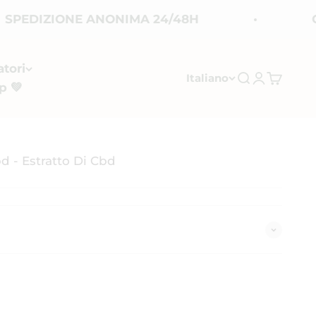
DIZIONE ANONIMA 24/48H
CREA
atori
Italiano
Mostra il men
Mostra ac
Mostra i
p 💚
d - Estratto Di Cbd