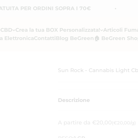
TA PER ORDINI SOPRA I 70€
SPE
i CBD
Crea la tua BOX Personalizzata!
Articoli Fum
a Elettronica
Contatti
Blog BeGreen
🏠 BeGreen Sho
Sun Rock - Cannabis Light Cb
Descrizione
Prezzo scontato
A partire da €20,00
(€20,00/g)