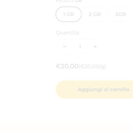
PESO:
1 GR
1 GR
2 GR
5GR
Quantità:
Prezzo scontato
€20,00
(€20,00/g)
Aggiungi al carrello