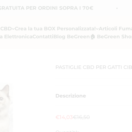
UITA PER ORDINI SOPRA I 70€
S
i CBD
Crea la tua BOX Personalizzata!
Articoli Fum
a Elettronica
Contatti
Blog BeGreen
🏠 BeGreen Sho
PASTIGLIE CBD PER GATTI CI
Descrizione
Prezzo scontato
Prezzo
€14,03
€16,50