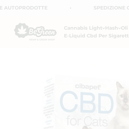
Vai al contenuto
UTOPRODOTTE
SPEDIZIONE GRAT
BeGreen CBD
Cannabis Light
Hash
Ol
E-Liquid Cbd Per Sigarett