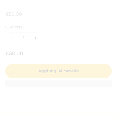
Prezzo scontato
€50,00
Quantità:
Prezzo scontato
€50,00
Aggiungi al carrello