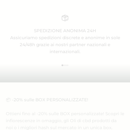
SPEDIZIONE ANONIMA 24H
Assicuriamo spedizioni discrete e anonime in sole
24/48h grazie ai nostri partner nazionali e
internazionali.
Vai all'articolo 1
Vai all'articolo 2
Vai all'articolo 3
Vai all'articolo 4
📦 -20% sulle BOX PERSONALIZZATE!
Ottieni fino al -20% sulle BOX personalizzate! Scopri le
infiorescenze in omaggio, gli Oli di cbd prodotti da
noi o i migliori hash sul mercato in un unica box.