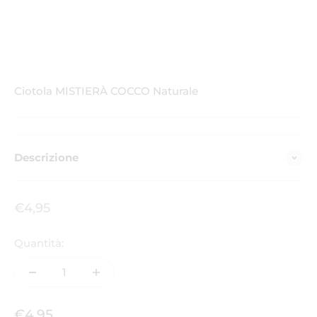
Ciotola MISTIERÀ COCCO Naturale
Descrizione
Prezzo scontato
€4,95
Quantità:
Prezzo scontato
€4,95