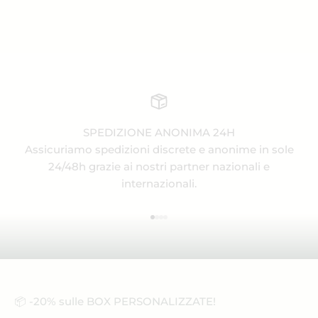
SPEDIZIONE ANONIMA 24H
Assicuriamo spedizioni discrete e anonime in sole
24/48h grazie ai nostri partner nazionali e
internazionali.
Vai all'articolo 1
Vai all'articolo 2
Vai all'articolo 3
Vai all'articolo 4
📦 -20% sulle BOX PERSONALIZZATE!