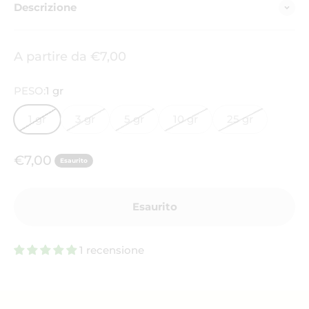
Descrizione
Prezzo scontato
A partire da €7,00
PESO:
1 gr
1 gr
3 gr
5 gr
10 gr
25 gr
Prezzo scontato
€7,00
Esaurito
Esaurito
1 recensione