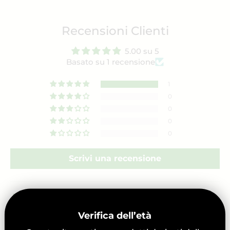
Recensioni Clienti
5.00 su 5
Basato su 1 recensione
1
0
0
0
0
Scrivi una recensione
Sort by
Verifica dell’età
01/31/2025