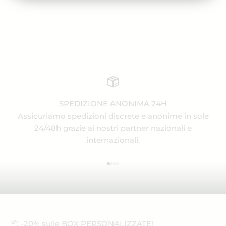
SPEDIZIONE ANONIMA 24H
Assicuriamo spedizioni discrete e anonime in sole
24/48h grazie ai nostri partner nazionali e
internazionali.
Vai all'articolo 1
Vai all'articolo 2
Vai all'articolo 3
Vai all'articolo 4
📦 -20% sulle BOX PERSONALIZZATE!