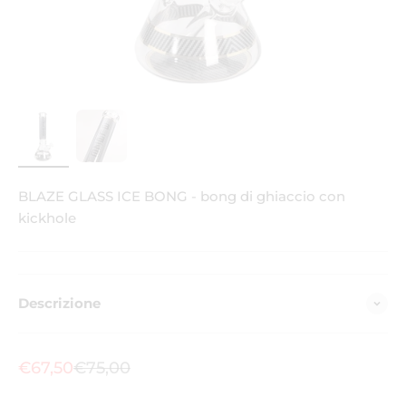
BLAZE GLASS ICE BONG - bong di ghiaccio con
kickhole
Descrizione
Prezzo scontato
Prezzo
€67,50
€75,00