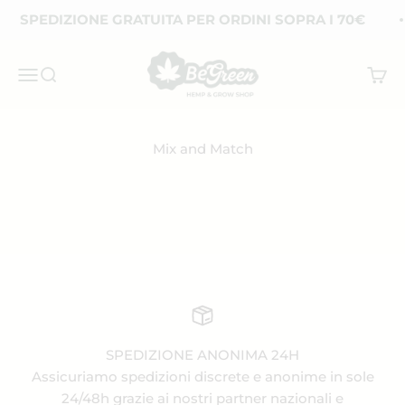
Vai al contenuto
SPEDIZIONE GRATUITA PER ORDINI SOPRA I 70€
BeGreen CBD
Apri il menu di navigazione
Mostra il menu di ricerca
Mostra
Mix and Match
SPEDIZIONE ANONIMA 24H
Assicuriamo spedizioni discrete e anonime in sole
24/48h grazie ai nostri partner nazionali e