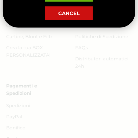
Cannabis Light
Termini e Condizioni
CANCEL
Hashish
Privacy Policy
Oli CBD
Resi & Rimborsi
Cartine, Blunt e Filtri
Politiche di Spedizione
Crea la tua BOX
FAQs
PERSONALIZZATA!
Distributori automatici
24h
Pagamenti e
Spedizioni
Spedizioni
PayPal
Bonifico